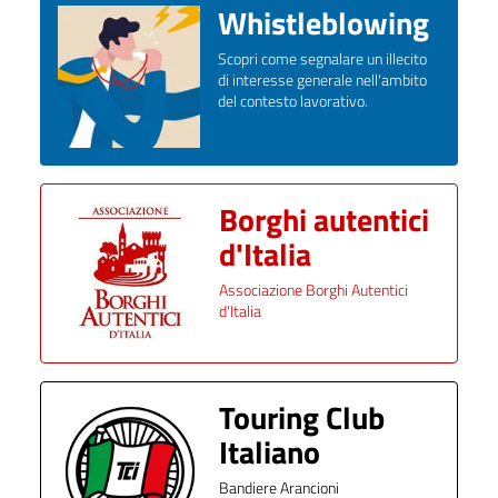
Whistleblowing
Scopri come segnalare un illecito
di interesse generale nell'ambito
del contesto lavorativo.
Borghi autentici
d'Italia
Associazione Borghi Autentici
d'Italia
Touring Club
Italiano
Bandiere Arancioni