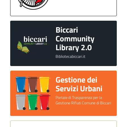
Biccari
Community
Library 2.0
Bibliotecabiccari.it
Gestione dei
Servizi Urbani
Portale di Trasparenza per la
Gestione Rifiuti Comune di Biccari