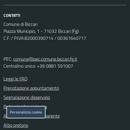
CONTATTI
Comune di Biccari
Piazza Municipio, 1 - 71032 Biccari (Fg)
C.F. / P.IVA:82000390714 / 00361640717
PEC:
comune@pec.comune.biccari.fg.it
Centralino unico: +39 0881 591007
Leggi le FAQ
Prenotazione appuntamento
Segnalazione disservizio
Richiesta di assistenza
Personalizza cookie
Amministrazione trasparente
Albo pretorio