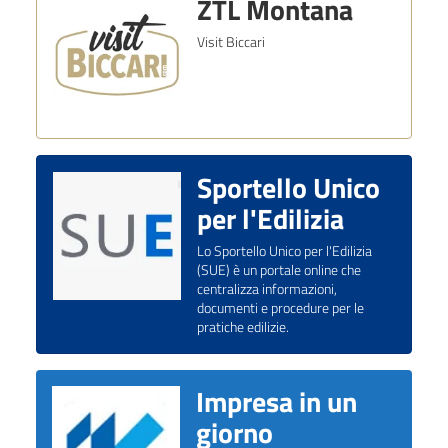
ZTL Montana
Visit Biccari
Sportello Unico
per l'Edilizia
Lo Sportello Unico per l'Edilizia
(SUE) è un portale online che
centralizza informazioni,
documenti e procedure per le
pratiche edilizie.
Impresa in un
giorno