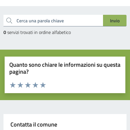
Esplora tutti i servizi
Cerca una parola chiave
Invio
0
servizi trovati in ordine alfabetico
Quanto sono chiare le informazioni su questa
pagina?
Valuta da 1 a 5 stelle la pagina
Valuta 1 stelle su 5
Valuta 2 stelle su 5
Valuta 3 stelle su 5
Valuta 4 stelle su 5
Valuta 5 stelle su 5
Contatta il comune