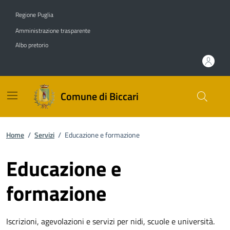
Vai ai contenuti
Vai al footer
Regione Puglia
Amministrazione trasparente
Albo pretorio
Comune di Biccari
Home
/
Servizi
/
Educazione e formazione
Educazione e
formazione
Iscrizioni, agevolazioni e servizi per nidi, scuole e università.