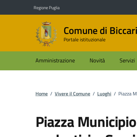
Vai ai contenuti
Vai al footer
Regione Puglia
Comune di Biccar
Portale istituzionale
Amministrazione
Novità
Servizi
Home
/
Vivere il Comune
/
Luoghi
/
Piazza Mu
Piazza Municipio 