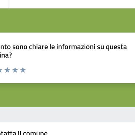
nto sono chiare le informazioni su questa
ina?
da 1 a 5 stelle la pagina
a 1 stelle su 5
luta 2 stelle su 5
Valuta 3 stelle su 5
Valuta 4 stelle su 5
Valuta 5 stelle su 5
tatta il comune