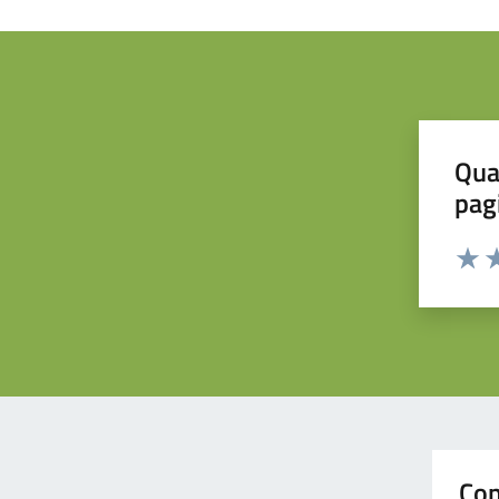
Qua
pag
Valuta 
Valut
Va
Con