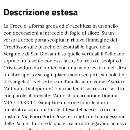
Descrizione estesa
La Croce e' a forma greca ed e' racchiusa in un anello
con decorazioni a intreccio di fogie di alloro. Su un
verso la croce porta scolpita in rilievo l'immagine del
Crocifisso; sulle placche orizzontali le figure della
Vergine e di San Giovanni; su quelle verticali il Pellicano
sopra e un teschio con ossa sotto. Sul retro e' scolpito il
Cristo seduto da Giudice con una mano levata e nell'altra
un libro aperto: su ogni placca sono scolpiti i simboli dei
4 Evangelisti. Nel settore dell'anello su un verso e' scritto:
"Antonius Diatoper de Troia me fecit" sul retro e' scritto
con parole abbreviate: "Anno ab incarnatione Domini
MCCCCLXXIII". Esemplare di croce fuori le mura
innalzata a soprannaturale difesa del paese. La croce
posta in Via Fuori Porta Pozzi era meta della processione
delle Palme, durante la quale i sacerdoti legavano ad essa