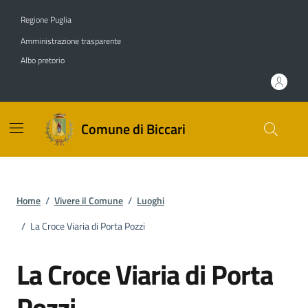
Vai ai contenuti
Vai al footer
Regione Puglia
Amministrazione trasparente
Albo pretorio
Comune di Biccari
Home
/
Vivere il Comune
/
Luoghi
/
La Croce Viaria di Porta Pozzi
La Croce Viaria di Porta
Pozzi