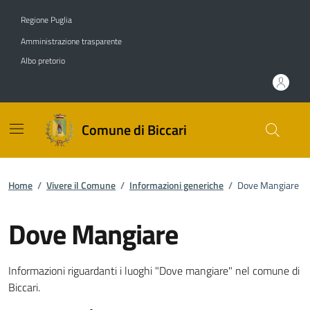
Vai ai contenuti
Vai al footer
Regione Puglia
Amministrazione trasparente
Albo pretorio
Comune di Biccari
Home
/
Vivere il Comune
/
Informazioni generiche
/
Dove Mangiare
Dove Mangiare
Dettagli dell'informazione gene
Informazioni riguardanti i luoghi "Dove mangiare" nel comune di
Biccari.