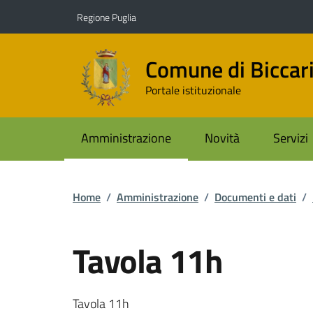
Vai ai contenuti
Vai al footer
Regione Puglia
Comune di Biccar
Portale istituzionale
Amministrazione
Novità
Servizi
Home
/
Amministrazione
/
Documenti e dati
/
Tavola 11h
Dettagli del documento
Tavola 11h