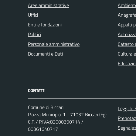
Aree amministrative
Ambient
Uffici
Anagrafe 
Enti e fondazioni
Appalti p
Politici
Autorizza
Personale amministrativo
Catasto e
Documenti e Dati
Cultura 
Educazio
CONTATTI
Comune di Biccari
Leggi le
Piazza Municipio, 1 - 71032 Biccari (Fg)
Prenota
C.F. / P.IVA:82000390714 /
Segnalazi
00361640717