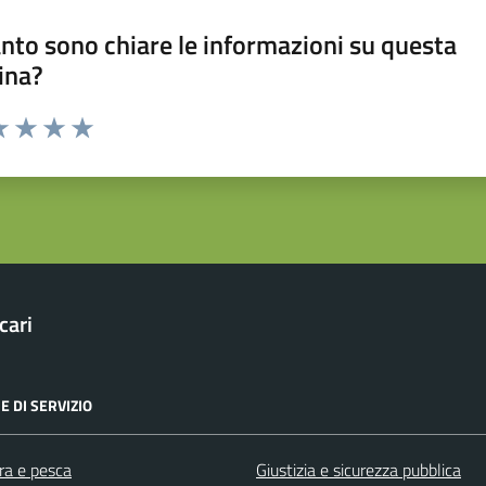
nto sono chiare le informazioni su questa
ina?
da 1 a 5 stelle la pagina
a 1 stelle su 5
luta 2 stelle su 5
Valuta 3 stelle su 5
Valuta 4 stelle su 5
Valuta 5 stelle su 5
cari
E DI SERVIZIO
ra e pesca
Giustizia e sicurezza pubblica