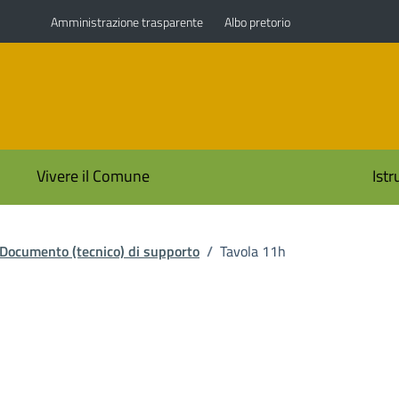
Amministrazione trasparente
Albo pretorio
i
Vivere il Comune
Ist
Documento (tecnico) di supporto
/
Tavola 11h