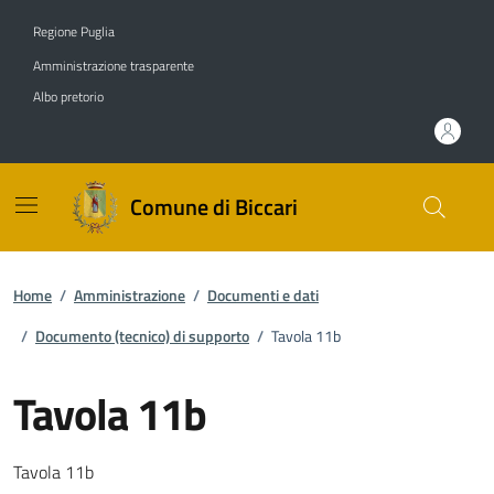
Vai ai contenuti
Vai al footer
Regione Puglia
Amministrazione trasparente
Albo pretorio
Comune di Biccari
Home
/
Amministrazione
/
Documenti e dati
/
Documento (tecnico) di supporto
/
Tavola 11b
Tavola 11b
Dettagli del documento
Tavola 11b