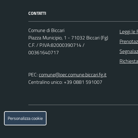
CONTATTI
Comune di Biccari
Leggi le
Piazza Municipio, 1 - 71032 Biccari (Fg)
Prenota
C.F. / P.IVA:82000390714 /
Segnalazi
00361640717
Richiesta
PEC:
comune@pec.comune.biccari.fg.it
Centralino unico: +39 0881 591007
Personalizza cookie