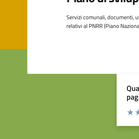
Dettagli dell
Servizi comunali, documenti, uff
relativi al PNRR (Piano Naziona
Qua
pag
Valuta 
Valut
Va