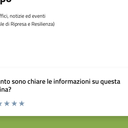
'argomento
ici, notizie ed eventi
le di Ripresa e Resilienza)
nto sono chiare le informazioni su questa
ina?
da 1 a 5 stelle la pagina
a 1 stelle su 5
luta 2 stelle su 5
Valuta 3 stelle su 5
Valuta 4 stelle su 5
Valuta 5 stelle su 5