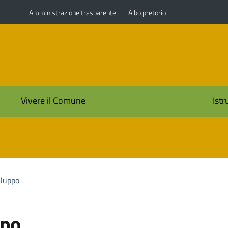
Amministrazione trasparente
Albo pretorio
i
Vivere il Comune
Ist
iluppo
ppo