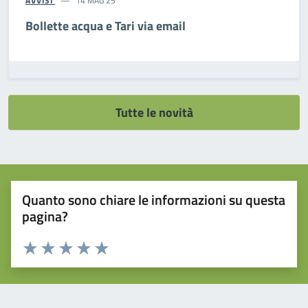
AVVISI
14 MAG 25
Bollette acqua e Tari via email
Tutte le novità
Quanto sono chiare le informazioni su questa
pagina?
Valuta da 1 a 5 stelle la pagina
Valuta 1 stelle su 5
Valuta 2 stelle su 5
Valuta 3 stelle su 5
Valuta 4 stelle su 5
Valuta 5 stelle su 5