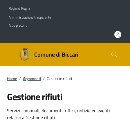
Vai ai contenuti
Vai al footer
Regione Puglia
Amministrazione trasparente
Albo pretorio
Comune di Biccari
Home
/
Argomenti
/
Gestione rifiuti
Gestione rifiuti
Dettagli dell'argomento
Servizi comunali, documenti, uffici, notizie ed eventi
relativi a Gestione rifiuti