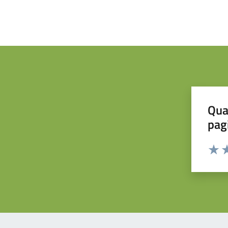
Qua
pag
Valuta 
Valut
Va