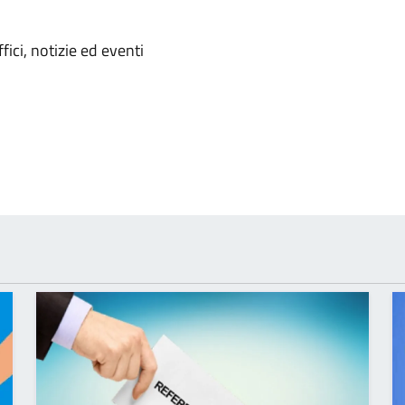
'argomento
ici, notizie ed eventi