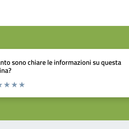
nto sono chiare le informazioni su questa
ina?
da 1 a 5 stelle la pagina
a 1 stelle su 5
luta 2 stelle su 5
Valuta 3 stelle su 5
Valuta 4 stelle su 5
Valuta 5 stelle su 5