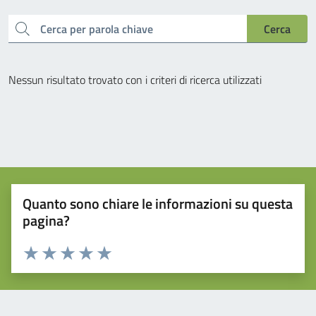
cerca
Cerca
Nessun risultato trovato con i criteri di ricerca utilizzati
Quanto sono chiare le informazioni su questa
pagina?
Valuta da 1 a 5 stelle la pagina
Valuta 1 stelle su 5
Valuta 2 stelle su 5
Valuta 3 stelle su 5
Valuta 4 stelle su 5
Valuta 5 stelle su 5