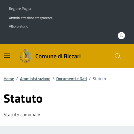
Vai ai contenuti
Vai al footer
Regione Puglia
Amministrazione trasparente
Albo pretorio
Comune di Biccari
Home
/
Amministrazione
/
Documenti e Dati
/
Statuto
Statuto
Statuto comunale