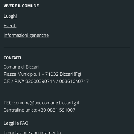
VIVERE IL COMUNE
Luoghi
Eventi
Informazioni generiche
CONTATTI
Comune di Biccari
Piazza Municipio, 1 - 71032 Biccari (Fg)
C.F. / P.IVA:82000390714 / 00361640717
PEC:
comune@pec.comune.biccari.fg.it
Centralino unico: +39 0881 591007
Leggi le FAQ
Prenotazione appuntamento