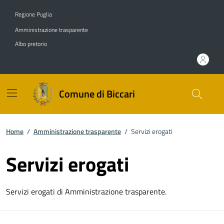
Vai ai contenuti
Vai al footer
Regione Puglia
Amministrazione trasparente
Albo pretorio
Comune di Biccari
Home
/
Amministrazione trasparente
/
Servizi erogati
Servizi erogati
Servizi erogati di Amministrazione trasparente.